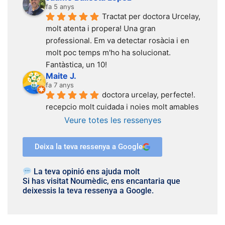
fa 5 anys
Tractat per doctora Urcelay, 
molt atenta i propera! Una gran 
professional. Em va detectar rosàcia i en 
molt poc temps m'ho ha solucionat. 
Fantàstica, un 10!
Maite J.
fa 7 anys
doctora urcelay, perfecte!. 
recepcio molt cuidada i noies molt amables
Veure totes les ressenyes
Deixa la teva ressenya a Google
La teva opinió ens ajuda molt
Si has visitat Noumèdic, ens encantaria que
deixessis la teva ressenya a Google.