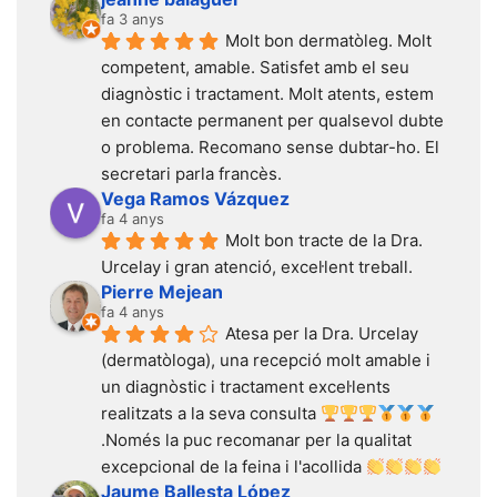
fa 3 anys
Molt bon dermatòleg. Molt 
competent, amable. Satisfet amb el seu 
diagnòstic i tractament. Molt atents, estem 
en contacte permanent per qualsevol dubte 
o problema. Recomano sense dubtar-ho. El 
secretari parla francès.
Vega Ramos Vázquez
fa 4 anys
Molt bon tracte de la Dra. 
Urcelay i gran atenció, excel·lent treball.
Pierre Mejean
fa 4 anys
Atesa per la Dra. Urcelay 
(dermatòloga), una recepció molt amable i 
un diagnòstic i tractament excel·lents 
realitzats a la seva consulta 
.Només la puc recomanar per la qualitat 
excepcional de la feina i l'acollida 
Jaume Ballesta López